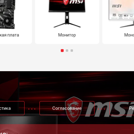
кая плата
Монитор
Мон
стика
Согласование
Р