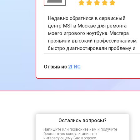
Недавно обратился в сервисный
центр MSI в Москве для ремонта
моего игрового ноутбука. Мастера
проявили высокий профессионализм,
быстро диагностировали проблему и
устранили её. Я особенно впечатлён
скоростью обслуживания и
Отзыв из
2ГИС
качеством ремонта. Мой ноутбук
теперь работает безупречно. Спасибо
за отличную работу!
Остались вопросы?
Напишите или позвоните нам и получите
бесплатную консультацию по
интересующему Вас вопросу.