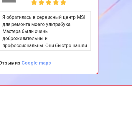
Я обратилась в сервисный центр MSI
для ремонта моего ультрабука.
Мастера были очень
доброжелательны и
профессиональны. Они быстро нашли
и устранили проблему, а также
предоставили полезные советы по
Отзыв из
Google maps
уходу за устройством. Я очень
довольна результатом и качеством
обслуживания. Спасибо за вашу
помощь и поддержку!