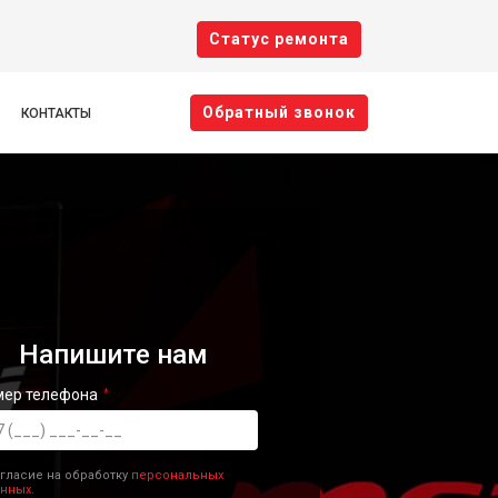
Cтатус ремонта
Oбратный звонок
КОНТАКТЫ
Напишите нам
мер телефона
гласие на обработку
персональных
нных.