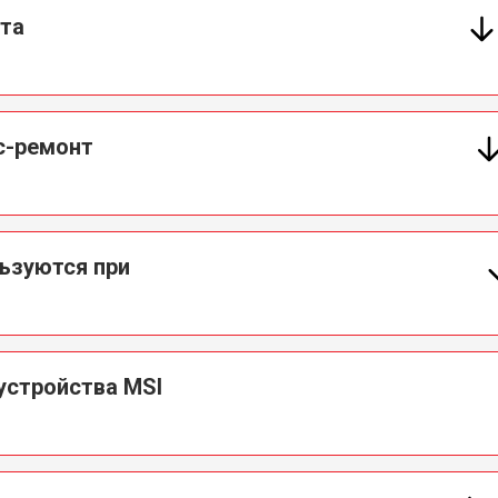
нта
с-ремонт
льзуются при
устройства MSI