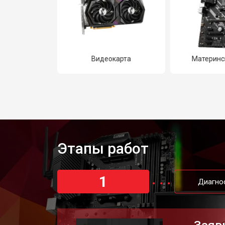
тбук
Видеокарта
Материнс
Этапы работ
1
Диагно