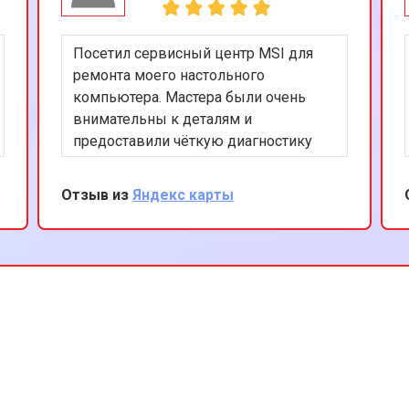
Посетил сервисный центр MSI для
ремонта моего настольного
компьютера. Мастера были очень
внимательны к деталям и
предоставили чёткую диагностику
проблемы. Ремонт был выполнен
эффективно, и теперь мой ПК
Отзыв из
Яндекс карты
работает как новый. Я доволен
качеством услуг и обязательно буду
рекомендовать этот сервис своим
друзьям.