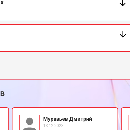
ых
ов
Муравьев Дмитрий
13.12.2023